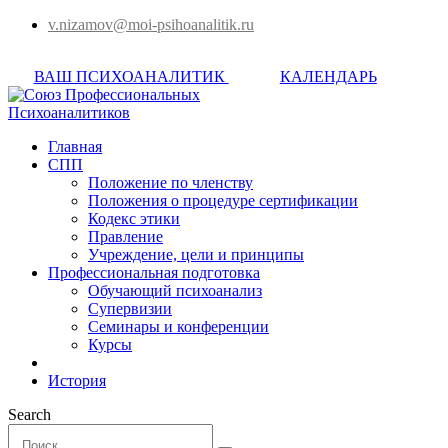
v.nizamov@moi-psihoanalitik.ru
ВАШ ПСИХОАНАЛИТИК
КАЛЕНДАРЬ
Главная
СПП
Положение по членству
Положения о процедуре сертификации
Кодекс этики
Правление
Учреждение, цели и принципы
Профессиональная подготовка
Обучающий психоанализ
Супервизии
Семинары и конференции
Курсы
История
Search