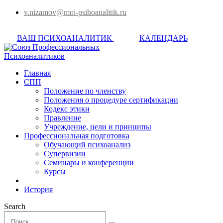
v.nizamov@moi-psihoanalitik.ru
ВАШ ПСИХОАНАЛИТИК
КАЛЕНДАРЬ
Главная
СПП
Положение по членству
Положения о процедуре сертификации
Кодекс этики
Правление
Учреждение, цели и принципы
Профессиональная подготовка
Обучающий психоанализ
Супервизии
Семинары и конференции
Курсы
История
Search