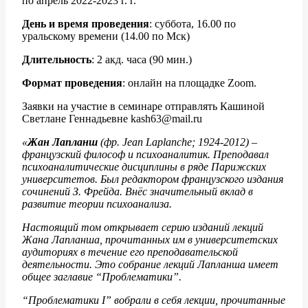
по апрель 2022-2023 г. г.
День и время проведения
: суббота, 16.00 по
уральскому времени (14.00 по Мск)
Длительность
: 2 акд. часа (90 мин.)
Формат проведения
: онлайн на площадке Zoom.
Заявки на участие в семинаре отправлять Кашиной
Светлане Геннадьевне kash63@mail.ru
«
Жан Лапланш
(фр. Jean Laplanche; 1924-2012) –
французский философ и психоаналитик. Преподавал
психоаналитические дисциплины в ряде Парижских
университетов. Был редактором французского издания
сочинений З. Фрейда. Внёс значительный вклад в
развитие теории психоанализа.
Настоящий том открывает серию изданий лекций
Жана Лапланша, прочитанных им в университетских
аудиториях в течение его преподавательской
деятельности. Это собрание лекций Лапланша имеет
общее заглавие “Проблематики”.
“Проблематики I” вобрали в себя лекции, прочитанные