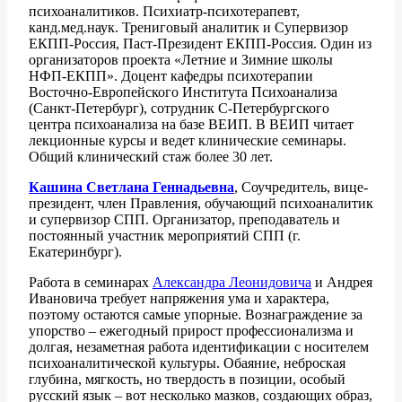
психоаналитиков. Психиатр-психотерапевт,
канд.мед.наук. Трениговый аналитик и Супервизор
ЕКПП-Россия, Паст-Президент ЕКПП-Россия. Один из
организаторов проекта «Летние и Зимние школы
НФП-ЕКПП». Доцент кафедры психотерапии
Восточно-Европейского Института Психоанализа
(Санкт-Петербург), сотрудник С-Петербургского
центра психоанализа на базе ВЕИП. В ВЕИП читает
лекционные курсы и ведет клинические семинары.
Общий клинический стаж более 30 лет.
Кашина Светлана Геннадьевна
, Соучредитель, вице-
президент, член Правления, обучающий психоаналитик
и супервизор СПП. Организатор, преподаватель и
постоянный участник мероприятий СПП (г.
Екатеринбург).
Работа в семинарах
Александра Леонидовича
и Андрея
Ивановича требует напряжения ума и характера,
поэтому остаются самые упорные. Вознаграждение за
упорство – ежегодный прирост профессионализма и
долгая, незаметная работа идентификации с носителем
психоаналитической культуры. Обаяние, неброская
глубина, мягкость, но твердость в позиции, особый
русский язык – вот несколько мазков, создающих образ,